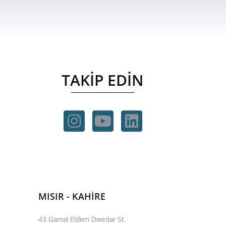
TAKİP EDİN
MISIR - KAHİRE
43 Gamal Eldien Dwedar St.