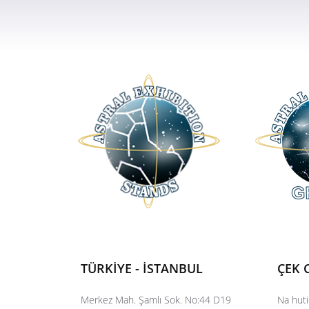
TÜRKİYE - İSTANBUL
ÇEK 
Merkez Mah. Şamlı Sok. No:44 D19
Na huti