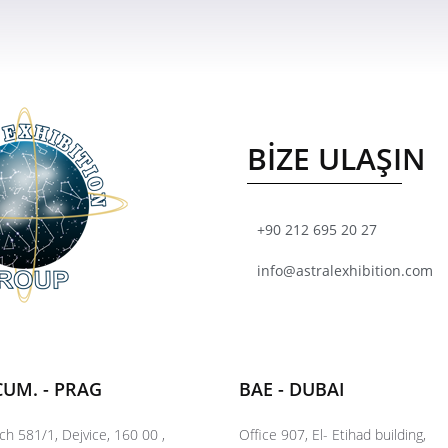
BİZE ULAŞIN
+90 212 695 20 27
info@astralexhibition.com
CUM. - PRAG
BAE - DUBAI
ch 581/1, Dejvice, 160 00 ,
Office 907, El- Etihad building,