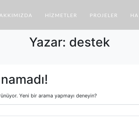
AKKIMIZDA
HIZMETLER
PROJELER
HA
Yazar:
destek
unamadı!
rünüyor. Yeni bir arama yapmayı deneyin?